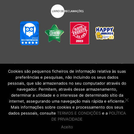
POLÍTICA DE PRIVACIDADE
|
TERMOS E CONDIÇÕES
l
CONDIÇÕES
GERAIS DE VENDA
| Alberto Oculista, SA 2026. Todos os direitos reservados.
Cookies são pequenos ficheiros de informação relativa às suas
preferências e pesquisas, não incluindo os seus dados
pessoais, que são armazenados no seu computador através do
navegador. Permitem, através desse armazenamento,
determinar a utilidade e o interesse de determinado sítio da
internet, assegurando uma navegação mais rápida e eficiente.
Mais informações sobre cookies e processamento dos seus
dados pessoais, consulte
TERMOS E CONDIÇÕES
e a
POLÍTICA
DE PRIVACIDADE
Aceito
DE VOLTA AO TOPO