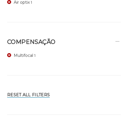
Air optix
1
COMPENSAÇÃO
Multifocal
1
RESET ALL FILTERS