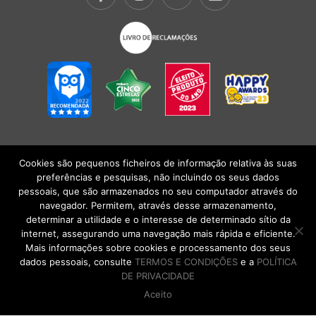
Cookies são pequenos ficheiros de informação relativa às suas
POLÍTICA DE PRIVACIDADE
|
TERMOS E CONDIÇÕES
l
CONDIÇÕES
preferências e pesquisas, não incluindo os seus dados
GERAIS DE VENDA
| Alberto Oculista, SA 2026. Todos os direitos reservados.
pessoais, que são armazenados no seu computador através do
navegador. Permitem, através desse armazenamento,
determinar a utilidade e o interesse de determinado sítio da
internet, assegurando uma navegação mais rápida e eficiente.
Mais informações sobre cookies e processamento dos seus
dados pessoais, consulte
TERMOS E CONDIÇÕES
e a
POLÍTICA
DE PRIVACIDADE
Aceito
DE VOLTA AO TOPO