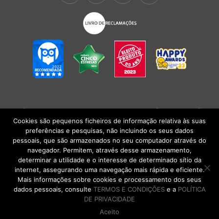
POLÍTICA DE PRIVACIDADE
|
TERMOS E CONDIÇÕES
l
CONDIÇÕES
GERAIS DE VENDA
| Alberto Oculista, SA 2026. Todos os direitos reservados.
Cookies são pequenos ficheiros de informação relativa às suas
preferências e pesquisas, não incluindo os seus dados
pessoais, que são armazenados no seu computador através do
navegador. Permitem, através desse armazenamento,
determinar a utilidade e o interesse de determinado sítio da
internet, assegurando uma navegação mais rápida e eficiente.
Mais informações sobre cookies e processamento dos seus
dados pessoais, consulte
TERMOS E CONDIÇÕES
e a
POLÍTICA
DE PRIVACIDADE
Aceito
DE VOLTA AO TOPO