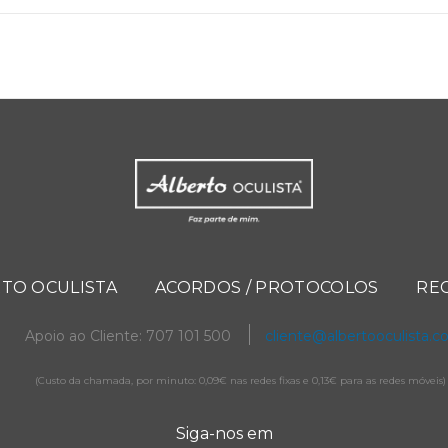
TO OCULISTA
ACORDOS / PROTOCOLOS
RE
Apoio ao Cliente: 707 101 500
cliente@albertooculista.
(Custo da chamada, por minuto: 0,09€ nas redes fixas e 0,13€ para as redes móveis)
Siga-nos em