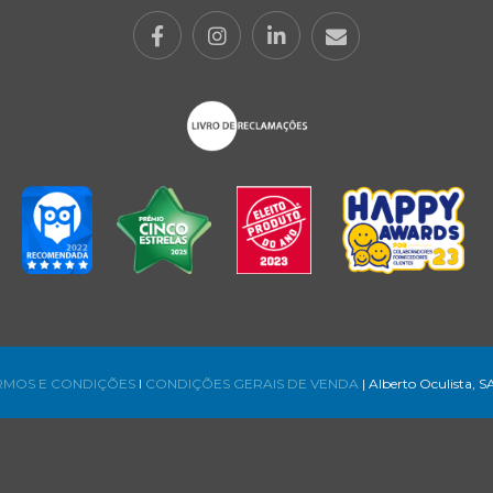
RMOS E CONDIÇÕES
l
CONDIÇÕES GERAIS DE VENDA
| Alberto Oculista, S