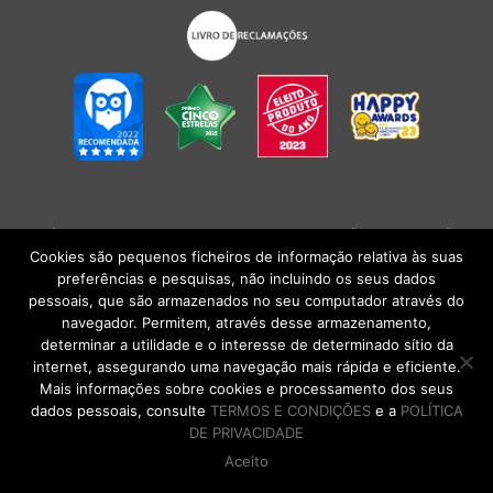
POLÍTICA DE PRIVACIDADE
|
TERMOS E CONDIÇÕES
l
CONDIÇÕES
GERAIS DE VENDA
| Alberto Oculista, SA 2026. Todos os direitos reservados.
Cookies são pequenos ficheiros de informação relativa às suas
preferências e pesquisas, não incluindo os seus dados
pessoais, que são armazenados no seu computador através do
navegador. Permitem, através desse armazenamento,
determinar a utilidade e o interesse de determinado sítio da
internet, assegurando uma navegação mais rápida e eficiente.
Mais informações sobre cookies e processamento dos seus
dados pessoais, consulte
TERMOS E CONDIÇÕES
e a
POLÍTICA
DE PRIVACIDADE
Aceito
DE VOLTA AO TOPO