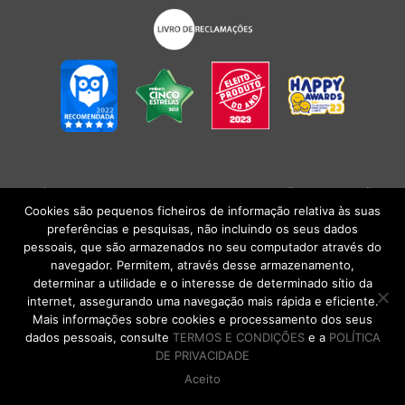
POLÍTICA DE PRIVACIDADE
|
TERMOS E CONDIÇÕES
l
CONDIÇÕES
GERAIS DE VENDA
| Alberto Oculista, SA 2026. Todos os direitos reservados.
Cookies são pequenos ficheiros de informação relativa às suas
preferências e pesquisas, não incluindo os seus dados
pessoais, que são armazenados no seu computador através do
navegador. Permitem, através desse armazenamento,
determinar a utilidade e o interesse de determinado sítio da
internet, assegurando uma navegação mais rápida e eficiente.
Mais informações sobre cookies e processamento dos seus
dados pessoais, consulte
TERMOS E CONDIÇÕES
e a
POLÍTICA
DE PRIVACIDADE
Aceito
DE VOLTA AO TOPO