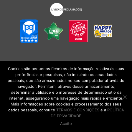
POLÍTICA DE PRIVACIDADE
|
TERMOS E CONDIÇÕES
l
CONDIÇÕES
GERAIS DE VENDA
| Alberto Oculista, SA 2026. Todos os direitos reservados.
Cookies são pequenos ficheiros de informação relativa às suas
preferências e pesquisas, não incluindo os seus dados
pessoais, que são armazenados no seu computador através do
navegador. Permitem, através desse armazenamento,
determinar a utilidade e o interesse de determinado sítio da
internet, assegurando uma navegação mais rápida e eficiente.
Mais informações sobre cookies e processamento dos seus
dados pessoais, consulte
TERMOS E CONDIÇÕES
e a
POLÍTICA
DE PRIVACIDADE
Aceito
DE VOLTA AO TOPO