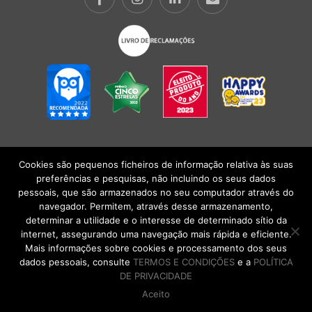
Cookies são pequenos ficheiros de informação relativa às suas
POLÍTICA DE PRIVACIDADE
|
TERMOS E CONDIÇÕES
l
CONDIÇÕES
preferências e pesquisas, não incluindo os seus dados
GERAIS DE VENDA
| Alberto Oculista, SA 2026. Todos os direitos reservados.
pessoais, que são armazenados no seu computador através do
navegador. Permitem, através desse armazenamento,
determinar a utilidade e o interesse de determinado sítio da
internet, assegurando uma navegação mais rápida e eficiente.
Mais informações sobre cookies e processamento dos seus
dados pessoais, consulte
TERMOS E CONDIÇÕES
e a
POLÍTICA
DE PRIVACIDADE
Aceito