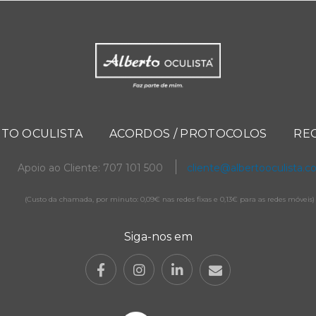
TO OCULISTA
ACORDOS / PROTOCOLOS
RE
Apoio ao Cliente: 707 101 500
cliente@albertooculista.
(Custo da chamada, por minuto: 0,09€ nas redes fixas e 0,13€ para as redes móveis)
Siga-nos em