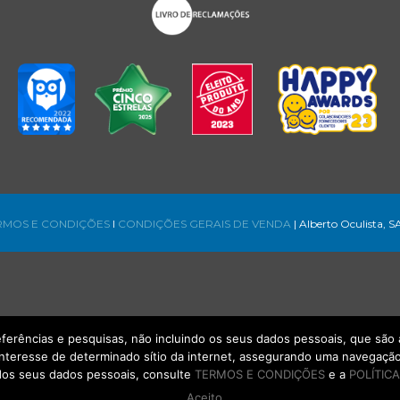
RMOS E CONDIÇÕES
l
CONDIÇÕES GERAIS DE VENDA
| Alberto Oculista, S
referências e pesquisas, não incluindo os seus dados pessoais, que s
interesse de determinado sítio da internet, assegurando uma navegação 
os seus dados pessoais, consulte
TERMOS E CONDIÇÕES
e a
POLÍTICA
Aceito