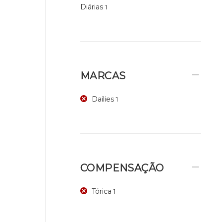
Diárias
1
MARCAS
Dailies
1
COMPENSAÇÃO
Tórica
1