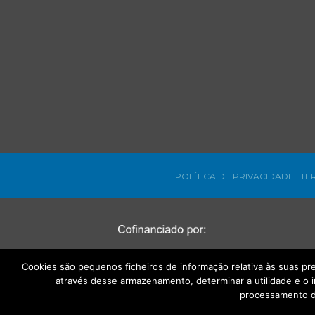
POLÍTICA DE PRIVACIDADE
|
TE
Cookies são pequenos ficheiros de informação relativa às suas p
através desse armazenamento, determinar a utilidade e o 
processamento d