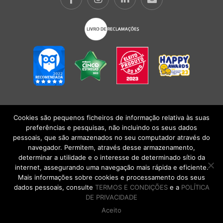
Cookies são pequenos ficheiros de informação relativa às suas
POLÍTICA DE PRIVACIDADE
|
TERMOS E CONDIÇÕES
l
CONDIÇÕES
preferências e pesquisas, não incluindo os seus dados
GERAIS DE VENDA
| Alberto Oculista, SA 2026. Todos os direitos reservados.
pessoais, que são armazenados no seu computador através do
navegador. Permitem, através desse armazenamento,
determinar a utilidade e o interesse de determinado sítio da
internet, assegurando uma navegação mais rápida e eficiente.
Mais informações sobre cookies e processamento dos seus
dados pessoais, consulte
TERMOS E CONDIÇÕES
e a
POLÍTICA
DE PRIVACIDADE
Aceito