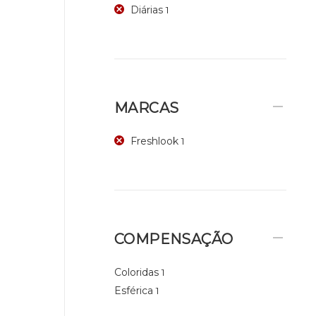
Diárias
1
MARCAS
Freshlook
1
COMPENSAÇÃO
Coloridas
1
Esférica
1