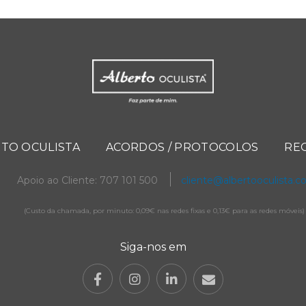
TO OCULISTA
ACORDOS / PROTOCOLOS
RE
Apoio ao Cliente: 707 101 500
cliente@albertooculista.
(Custo da chamada, por minuto: 0,09€ nas redes fixas e 0,13€ para as redes móveis)
Siga-nos em