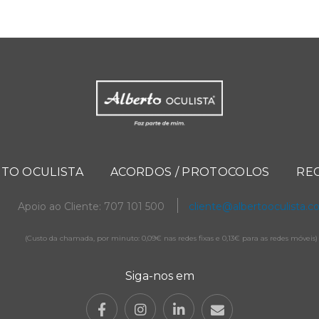
TO OCULISTA
ACORDOS / PROTOCOLOS
RE
Apoio ao Cliente: 707 101 500
cliente@albertooculista.
(Custo da chamada, por minuto: 0,09€ nas redes fixas e 0,13€ para as redes móveis)
Siga-nos em