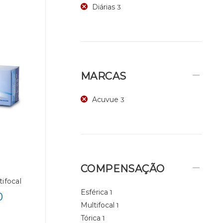
Diárias
3
MARCAS
Acuvue
3
COMPENSAÇÃO
ifocal
Esférica
1
0
Multifocal
1
Tórica
1