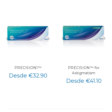
PRECISION1™
PRECISION™ for
Astigmatism
Desde €32.90
Desde €41.10