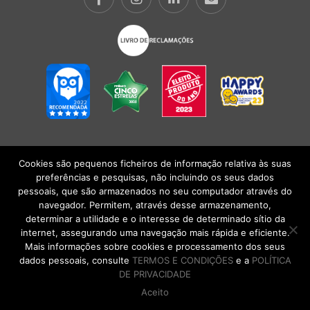
Cookies são pequenos ficheiros de informação relativa às suas
POLÍTICA DE PRIVACIDADE
|
TERMOS E CONDIÇÕES
l
CONDIÇÕES
preferências e pesquisas, não incluindo os seus dados
GERAIS DE VENDA
| Alberto Oculista, SA 2026. Todos os direitos reservados.
pessoais, que são armazenados no seu computador através do
navegador. Permitem, através desse armazenamento,
determinar a utilidade e o interesse de determinado sítio da
internet, assegurando uma navegação mais rápida e eficiente.
Mais informações sobre cookies e processamento dos seus
dados pessoais, consulte
TERMOS E CONDIÇÕES
e a
POLÍTICA
DE PRIVACIDADE
Aceito