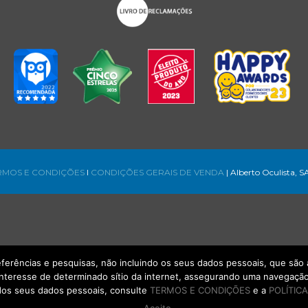
RMOS E CONDIÇÕES
l
CONDIÇÕES GERAIS DE VENDA
| Alberto Oculista, S
referências e pesquisas, não incluindo os seus dados pessoais, que s
interesse de determinado sítio da internet, assegurando uma navegação 
os seus dados pessoais, consulte
TERMOS E CONDIÇÕES
e a
POLÍTICA