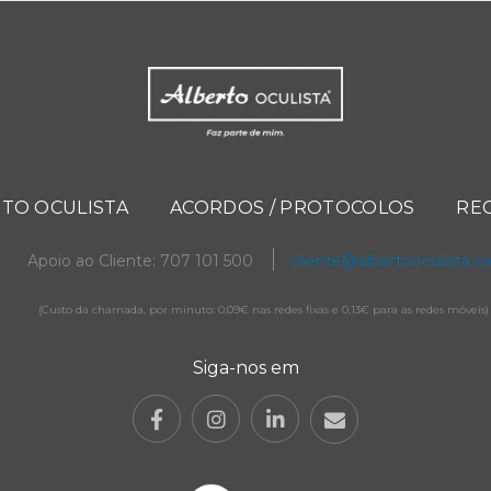
TO OCULISTA
ACORDOS / PROTOCOLOS
RE
Apoio ao Cliente: 707 101 500
cliente@albertooculista.
(Custo da chamada, por minuto: 0,09€ nas redes fixas e 0,13€ para as redes móveis)
Siga-nos em