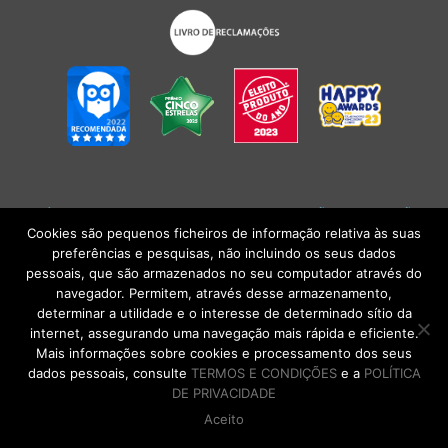
POLÍTICA DE PRIVACIDADE
|
TERMOS E CONDIÇÕES
l
CONDIÇÕES
GERAIS DE VENDA
| Alberto Oculista, SA 2026. Todos os direitos reservados.
Cookies são pequenos ficheiros de informação relativa às suas
preferências e pesquisas, não incluindo os seus dados
pessoais, que são armazenados no seu computador através do
navegador. Permitem, através desse armazenamento,
determinar a utilidade e o interesse de determinado sítio da
internet, assegurando uma navegação mais rápida e eficiente.
Mais informações sobre cookies e processamento dos seus
dados pessoais, consulte
TERMOS E CONDIÇÕES
e a
POLÍTICA
DE PRIVACIDADE
Aceito
DE VOLTA AO TOPO