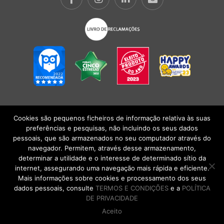
Cookies são pequenos ficheiros de informação relativa às suas
POLÍTICA DE PRIVACIDADE
|
TERMOS E CONDIÇÕES
l
CONDIÇÕES
preferências e pesquisas, não incluindo os seus dados
GERAIS DE VENDA
| Alberto Oculista, SA 2026. Todos os direitos reservados.
pessoais, que são armazenados no seu computador através do
navegador. Permitem, através desse armazenamento,
determinar a utilidade e o interesse de determinado sítio da
internet, assegurando uma navegação mais rápida e eficiente.
Mais informações sobre cookies e processamento dos seus
dados pessoais, consulte
TERMOS E CONDIÇÕES
e a
POLÍTICA
DE PRIVACIDADE
Aceito