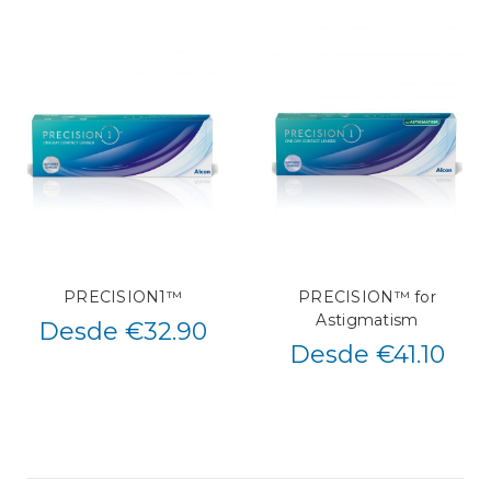
PRECISION1™
PRECISION™ for
Astigmatism
Desde €32.90
Desde €41.10