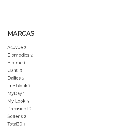
MARCAS
Acuvue
3
Biomedics
2
Biotrue
1
Clariti
3
Dailies
5
Freshlook
1
MyDay
1
My Look
4
Precision1
2
Soflens
2
Total30
1