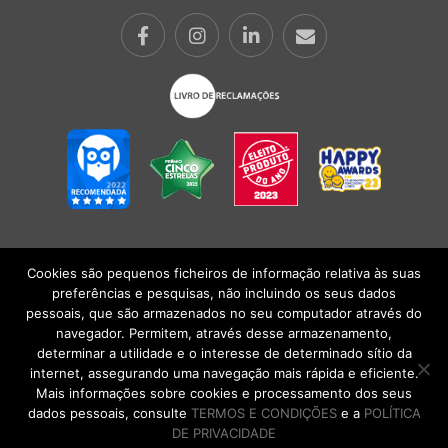
Cookies são pequenos ficheiros de informação relativa às suas
POLÍTICA DE PRIVACIDADE
|
TERMOS E CONDIÇÕES
l
CONDIÇÕES
preferências e pesquisas, não incluindo os seus dados
GERAIS DE VENDA
| Alberto Oculista, SA 2026. Todos os direitos reservados.
pessoais, que são armazenados no seu computador através do
navegador. Permitem, através desse armazenamento,
determinar a utilidade e o interesse de determinado sítio da
internet, assegurando uma navegação mais rápida e eficiente.
Mais informações sobre cookies e processamento dos seus
dados pessoais, consulte
TERMOS E CONDIÇÕES
e a
POLÍTICA
DE PRIVACIDADE