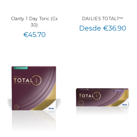
Clarity 1 Day Toric (Cx
DAILIES TOTAL1™
30)
Desde €36.90
€
45.70