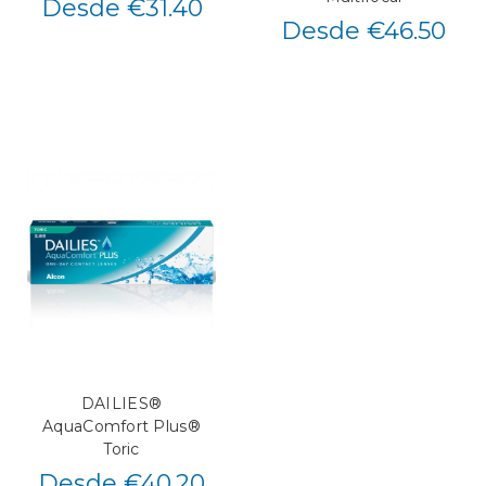
Desde €31.40
Desde €46.50
DAILIES®
AquaComfort Plus®
Toric
Desde €40.20