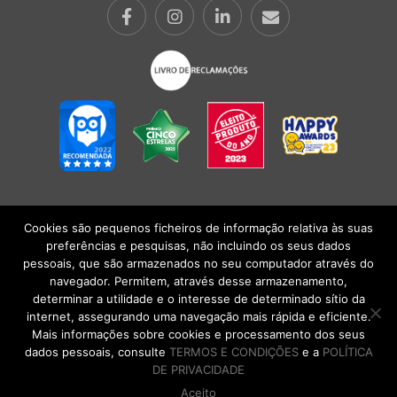
Cookies são pequenos ficheiros de informação relativa às suas
POLÍTICA DE PRIVACIDADE
|
TERMOS E CONDIÇÕES
l
CONDIÇÕES
preferências e pesquisas, não incluindo os seus dados
GERAIS DE VENDA
| Alberto Oculista, SA 2026. Todos os direitos reservados.
pessoais, que são armazenados no seu computador através do
navegador. Permitem, através desse armazenamento,
determinar a utilidade e o interesse de determinado sítio da
internet, assegurando uma navegação mais rápida e eficiente.
Mais informações sobre cookies e processamento dos seus
dados pessoais, consulte
TERMOS E CONDIÇÕES
e a
POLÍTICA
DE PRIVACIDADE
Aceito