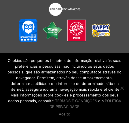
Cookies são pequenos ficheiros de informação relativa às suas
POLÍTICA DE PRIVACIDADE
|
TERMOS E CONDIÇÕES
l
CONDIÇÕES
preferências e pesquisas, não incluindo os seus dados
GERAIS DE VENDA
| Alberto Oculista, SA 2026. Todos os direitos reservados.
pessoais, que são armazenados no seu computador através do
navegador. Permitem, através desse armazenamento,
determinar a utilidade e o interesse de determinado sítio da
internet, assegurando uma navegação mais rápida e eficiente.
Mais informações sobre cookies e processamento dos seus
dados pessoais, consulte
TERMOS E CONDIÇÕES
e a
POLÍTICA
DE PRIVACIDADE
Aceito
DE VOLTA AO TOPO