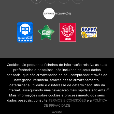
POLÍTICA DE PRIVACIDADE
|
TERMOS E CONDIÇÕES
l
CONDIÇÕES
GERAIS DE VENDA
| Alberto Oculista, SA 2026. Todos os direitos reservados.
Cookies são pequenos ficheiros de informação relativa às suas
preferências e pesquisas, não incluindo os seus dados
pessoais, que são armazenados no seu computador através do
navegador. Permitem, através desse armazenamento,
determinar a utilidade e o interesse de determinado sítio da
internet, assegurando uma navegação mais rápida e eficiente.
Mais informações sobre cookies e processamento dos seus
dados pessoais, consulte
TERMOS E CONDIÇÕES
e a
POLÍTICA
DE PRIVACIDADE
Aceito
DE VOLTA AO TOPO