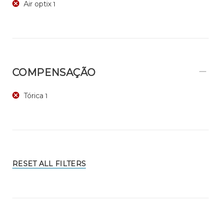
Air optix
1
COMPENSAÇÃO
Tórica
1
RESET ALL FILTERS