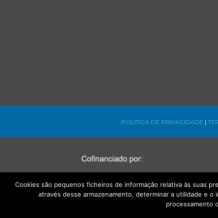
POLÍTICA DE PRIVACIDADE
|
TE
Cookies são pequenos ficheiros de informação relativa às suas p
através desse armazenamento, determinar a utilidade e o 
processamento d