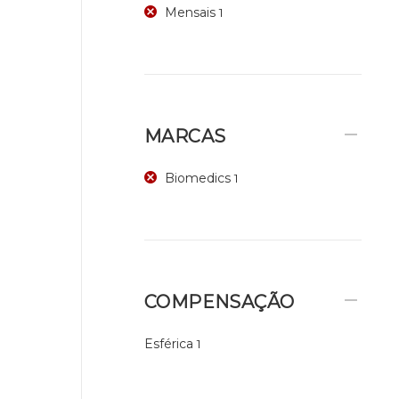
Mensais
1
MARCAS
Biomedics
1
COMPENSAÇÃO
Esférica
1