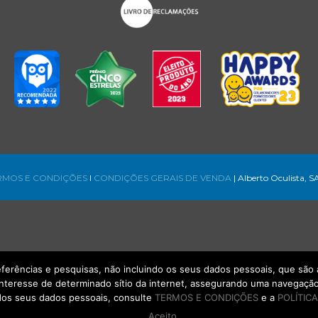
RMOS E CONDIÇÕES
l
CONDIÇÕES GERAIS DE VENDA
| Alberto Oculista, S
referências e pesquisas, não incluindo os seus dados pessoais, que s
interesse de determinado sítio da internet, assegurando uma navegação 
os seus dados pessoais, consulte
TERMOS E CONDIÇÕES
e a
POLÍTICA
Aceito