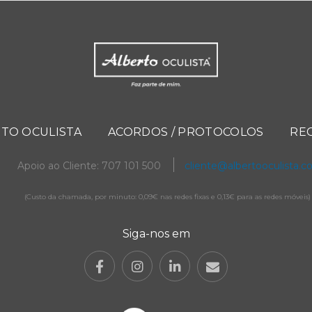
TO OCULISTA
ACORDOS / PROTOCOLOS
RE
Apoio ao Cliente: 707 101 500
cliente@albertooculista.
(Custo da chamada, por minuto: 0,09€ nas redes fixas e 0,13€ para as redes móveis)
Siga-nos em