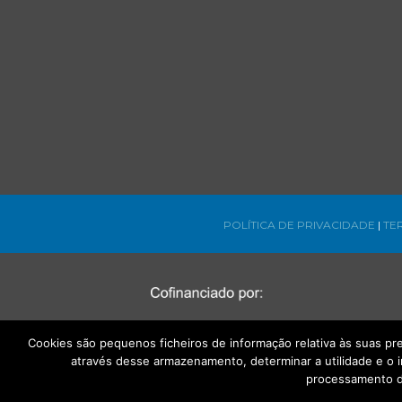
POLÍTICA DE PRIVACIDADE
|
TE
Cookies são pequenos ficheiros de informação relativa às suas p
através desse armazenamento, determinar a utilidade e o 
processamento d