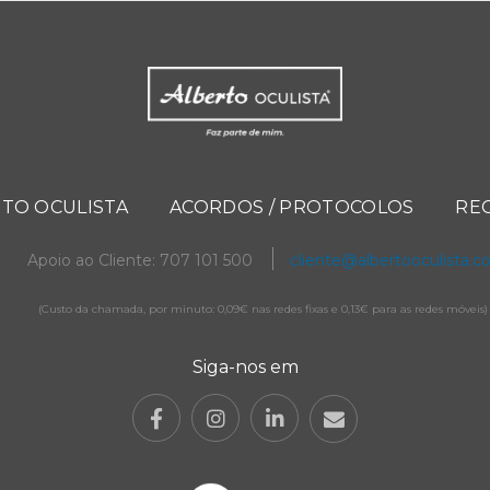
TO OCULISTA
ACORDOS / PROTOCOLOS
RE
Apoio ao Cliente: 707 101 500
cliente@albertooculista.
(Custo da chamada, por minuto: 0,09€ nas redes fixas e 0,13€ para as redes móveis)
Siga-nos em