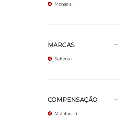
Mensais
1
MARCAS
Soflens
1
COMPENSAÇÃO
Multifocal
1