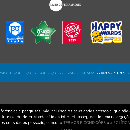
RMOS E CONDIÇÕES
l
CONDIÇÕES GERAIS DE VENDA
| Alberto Oculista, S
referências e pesquisas, não incluindo os seus dados pessoais, que s
interesse de determinado sítio da internet, assegurando uma navegação 
os seus dados pessoais, consulte
TERMOS E CONDIÇÕES
e a
POLÍTICA