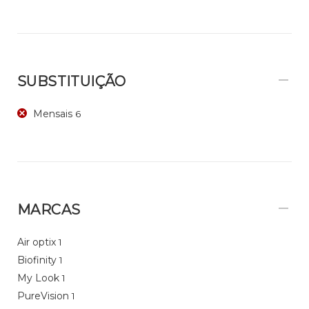
SUBSTITUIÇÃO
Mensais
6
MARCAS
Air optix
1
Biofinity
1
My Look
1
PureVision
1