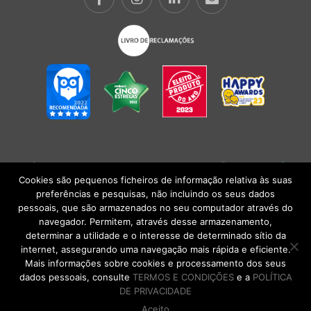
POLÍTICA DE PRIVACIDADE
|
TERMOS E CONDIÇÕES
l
CONDIÇÕES
GERAIS DE VENDA
| Alberto Oculista, SA 2026. Todos os direitos reservados.
Cookies são pequenos ficheiros de informação relativa às suas
preferências e pesquisas, não incluindo os seus dados
pessoais, que são armazenados no seu computador através do
navegador. Permitem, através desse armazenamento,
determinar a utilidade e o interesse de determinado sítio da
internet, assegurando uma navegação mais rápida e eficiente.
Mais informações sobre cookies e processamento dos seus
dados pessoais, consulte
TERMOS E CONDIÇÕES
e a
POLÍTICA
DE PRIVACIDADE
Aceito