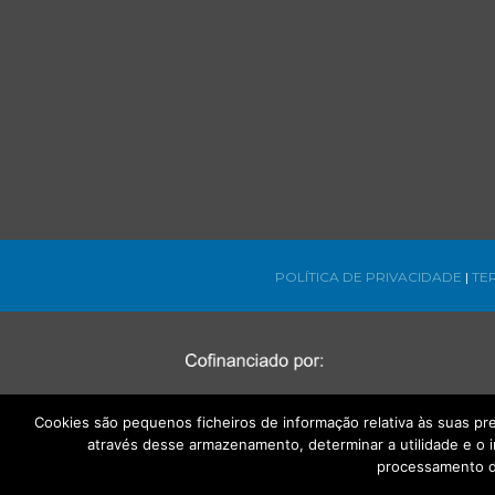
POLÍTICA DE PRIVACIDADE
|
TE
Cookies são pequenos ficheiros de informação relativa às suas p
através desse armazenamento, determinar a utilidade e o 
processamento d