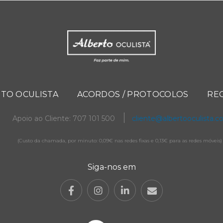
TO OCULISTA
ACORDOS / PROTOCOLOS
RE
Apoio ao Cliente: 707 101 500
cliente@albertooculista.
(Custo da chamada, por minuto: 0,09€ nas redes fixas e 0,13€ para as redes móveis)
Siga-nos em