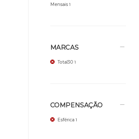
Mensais
1
MARCAS
Total30
1
COMPENSAÇÃO
Esférica
1