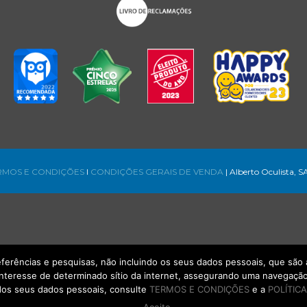
RMOS E CONDIÇÕES
l
CONDIÇÕES GERAIS DE VENDA
| Alberto Oculista, S
referências e pesquisas, não incluindo os seus dados pessoais, que s
interesse de determinado sítio da internet, assegurando uma navegação 
os seus dados pessoais, consulte
TERMOS E CONDIÇÕES
e a
POLÍTICA