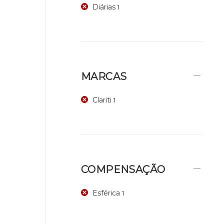
Diárias
1
MARCAS
Clariti
1
COMPENSAÇÃO
Esférica
1