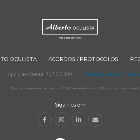
TO OCULISTA
ACORDOS / PROTOCOLOS
RE
Apoio ao Cliente: 707 101 500
cliente@albertooculista.
(Custo da chamada, por minuto: 0,09€ nas redes fixas e 0,13€ para as redes móveis)
Siga-nos em