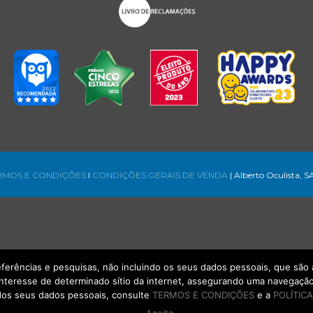
RMOS E CONDIÇÕES
l
CONDIÇÕES GERAIS DE VENDA
| Alberto Oculista, S
referências e pesquisas, não incluindo os seus dados pessoais, que s
interesse de determinado sítio da internet, assegurando uma navegação 
os seus dados pessoais, consulte
TERMOS E CONDIÇÕES
e a
POLÍTICA