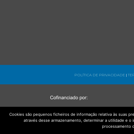
POLÍTICA DE PRIVACIDADE
|
TE
Cookies são pequenos ficheiros de informação relativa às suas p
através desse armazenamento, determinar a utilidade e o 
processamento d