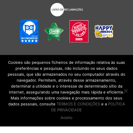
Cookies são pequenos ficheiros de informação relativa às suas
POLÍTICA DE PRIVACIDADE
|
TERMOS E CONDIÇÕES
l
CONDIÇÕES
preferências e pesquisas, não incluindo os seus dados
GERAIS DE VENDA
| Alberto Oculista, SA 2026. Todos os direitos reservados.
pessoais, que são armazenados no seu computador através do
navegador. Permitem, através desse armazenamento,
determinar a utilidade e o interesse de determinado sítio da
internet, assegurando uma navegação mais rápida e eficiente.
Mais informações sobre cookies e processamento dos seus
dados pessoais, consulte
TERMOS E CONDIÇÕES
e a
POLÍTICA
DE PRIVACIDADE
Aceito
DE VOLTA AO TOPO