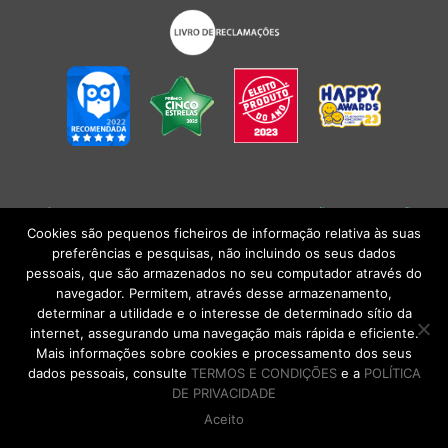
POLÍTICA DE PRIVACIDADE
|
TERMOS E CONDIÇÕES
l
CONDIÇÕES
GERAIS DE VENDA
| Alberto Oculista, SA 2026. Todos os direitos reservados.
Cookies são pequenos ficheiros de informação relativa às suas
preferências e pesquisas, não incluindo os seus dados
pessoais, que são armazenados no seu computador através do
navegador. Permitem, através desse armazenamento,
determinar a utilidade e o interesse de determinado sítio da
internet, assegurando uma navegação mais rápida e eficiente.
Mais informações sobre cookies e processamento dos seus
dados pessoais, consulte
TERMOS E CONDIÇÕES
e a
POLÍTICA
DE PRIVACIDADE
Aceito
DE VOLTA AO TOPO