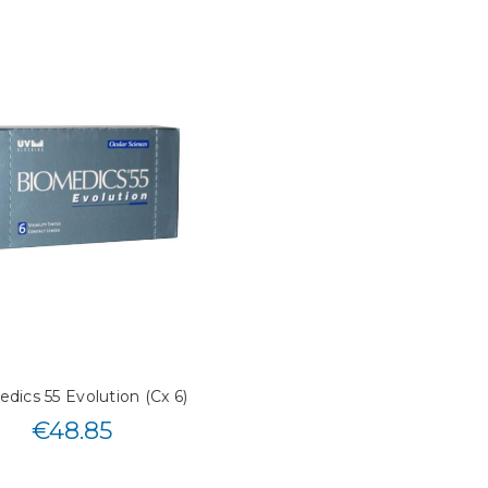
dics 55 Evolution (Cx 6)
€
48.85