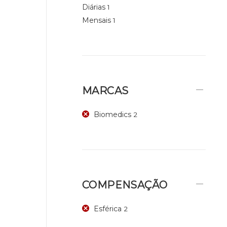
Diárias
1
Mensais
1
MARCAS
Biomedics
2
COMPENSAÇÃO
Esférica
2