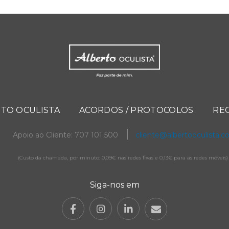
TO OCULISTA
ACORDOS / PROTOCOLOS
RE
Apoio ao Cliente: 707 101 500
cliente@albertooculista.
(Custo da chamada, por minuto: 0,09€ nas redes fixas e 0,13€ para as redes móveis)
Siga-nos em