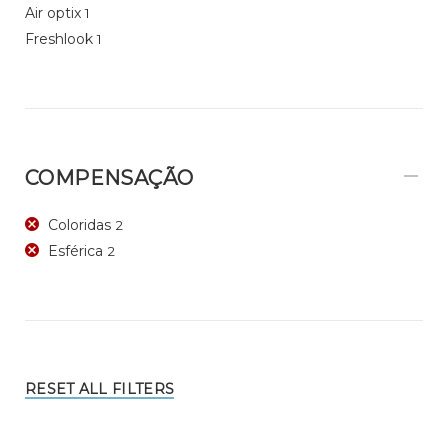
Air optix
1
Freshlook
1
COMPENSAÇÃO
Coloridas
2
Esférica
2
RESET ALL FILTERS