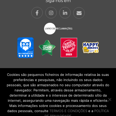
Siga-nos em
Cookies são pequenos ficheiros de informação relativa às suas
POLÍTICA DE PRIVACIDADE
|
TERMOS E CONDIÇÕES
l
CONDIÇÕES
preferências e pesquisas, não incluindo os seus dados
GERAIS DE VENDA
| Alberto Oculista, SA 2026. Todos os direitos reservados.
pessoais, que são armazenados no seu computador através do
navegador. Permitem, através desse armazenamento,
determinar a utilidade e o interesse de determinado sítio da
internet, assegurando uma navegação mais rápida e eficiente.
Mais informações sobre cookies e processamento dos seus
dados pessoais, consulte
TERMOS E CONDIÇÕES
e a
POLÍTICA