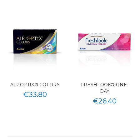
AIR OPTIX® COLORS
FRESHLOOK® ONE-
DAY
€
33.80
€
26.40