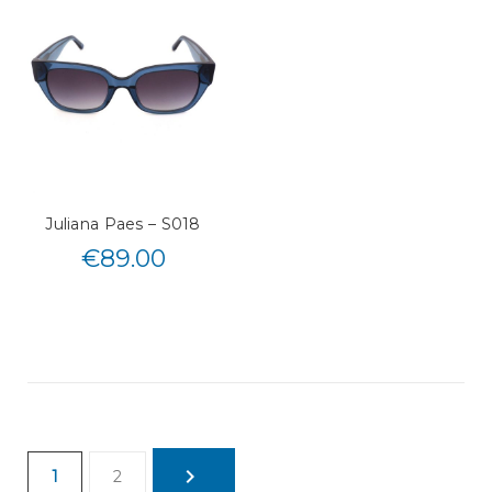
Juliana Paes – S018
€
89.00
1
2