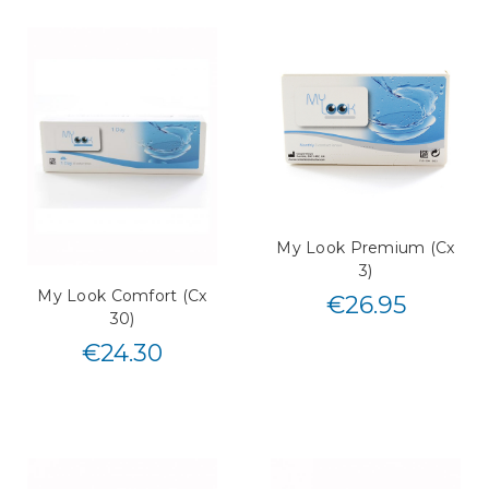
My Look Premium (Cx
3)
My Look Comfort (Cx
€
26.95
30)
€
24.30