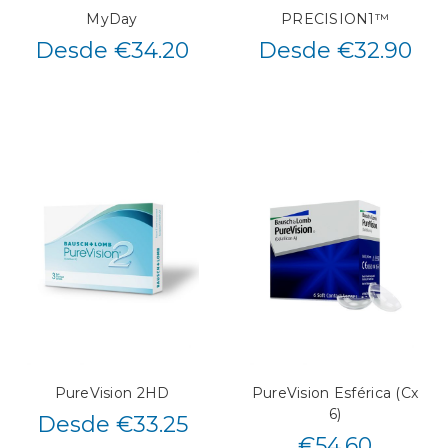
MyDay
PRECISION1™
Desde €34.20
Desde €32.90
PureVision 2HD
PureVision Esférica (Cx
6)
Desde €33.25
€
54.60