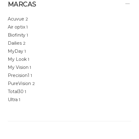
MARCAS
Acuvue
2
Air optix
1
Biofinity
1
Dailies
2
MyDay
1
My Look
1
My Vision
1
Precision1
1
PureVision
2
Total30
1
Ultra
1