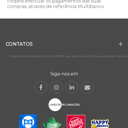
Poderá efectuar os pagamentos das suas
compras, através de referência Multibanco
CONTATOS
(Custo da chamada, por minuto: 0,09€ nas redes fixas e 0,13€ para as redes móveis)
Siga-nos em