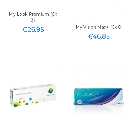
My Look Premium (Cx
3)
My Vision Max+ (Cx 6)
€
26.95
€
46.85