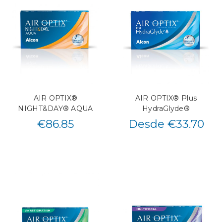
AIR OPTIX®
AIR OPTIX® Plus
NIGHT&DAY® AQUA
HydraGlyde®
€
86.85
Desde €33.70