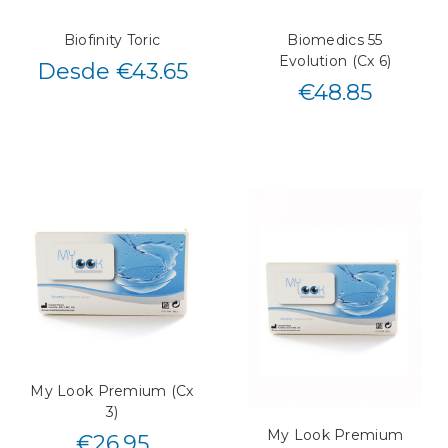
Biofinity Toric
Biomedics 55
Evolution (Cx 6)
Desde €43.65
€
48.85
My Look Premium (Cx
3)
My Look Premium
€
26.95