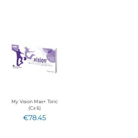
My Vision Max+ Toric
(Cx 6)
€
78.45