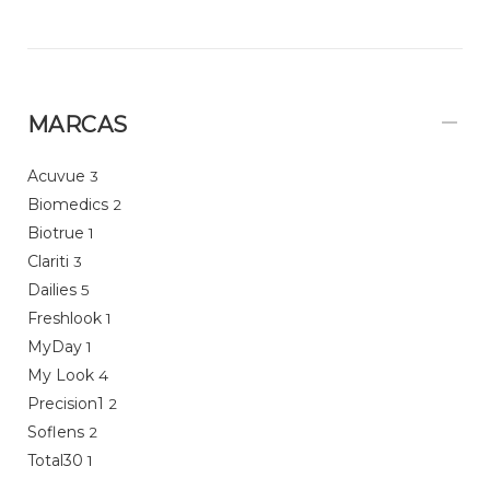
MARCAS
Acuvue
3
Biomedics
2
Biotrue
1
Clariti
3
Dailies
5
Freshlook
1
MyDay
1
My Look
4
Precision1
2
Soflens
2
Total30
1