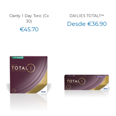
Clarity 1 Day Toric (Cx
DAILIES TOTAL1™
30)
Desde €36.90
€
45.70