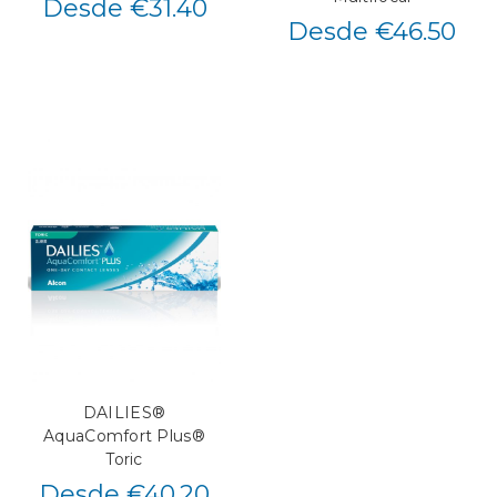
Desde €31.40
Desde €46.50
DAILIES®
AquaComfort Plus®
Toric
Desde €40.20