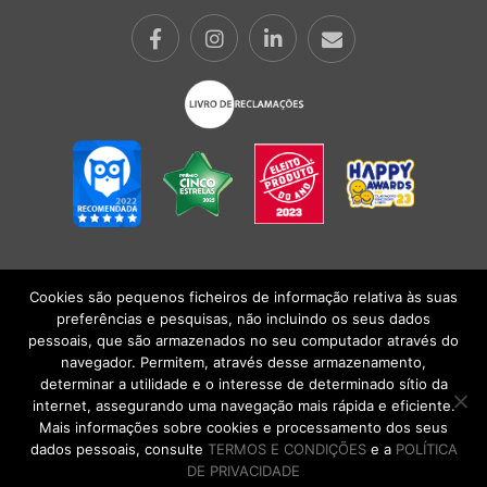
Cookies são pequenos ficheiros de informação relativa às suas
POLÍTICA DE PRIVACIDADE
|
TERMOS E CONDIÇÕES
l
CONDIÇÕES
preferências e pesquisas, não incluindo os seus dados
GERAIS DE VENDA
| Alberto Oculista, SA 2026. Todos os direitos reservados.
pessoais, que são armazenados no seu computador através do
navegador. Permitem, através desse armazenamento,
determinar a utilidade e o interesse de determinado sítio da
internet, assegurando uma navegação mais rápida e eficiente.
Mais informações sobre cookies e processamento dos seus
dados pessoais, consulte
TERMOS E CONDIÇÕES
e a
POLÍTICA
DE PRIVACIDADE