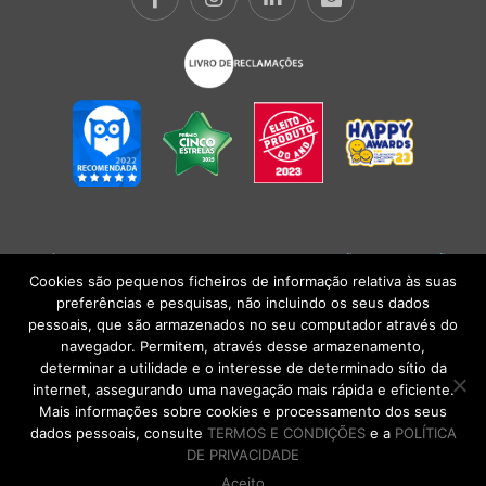
POLÍTICA DE PRIVACIDADE
|
TERMOS E CONDIÇÕES
l
CONDIÇÕES
GERAIS DE VENDA
| Alberto Oculista, SA 2026. Todos os direitos reservados.
Cookies são pequenos ficheiros de informação relativa às suas
preferências e pesquisas, não incluindo os seus dados
pessoais, que são armazenados no seu computador através do
navegador. Permitem, através desse armazenamento,
determinar a utilidade e o interesse de determinado sítio da
internet, assegurando uma navegação mais rápida e eficiente.
Mais informações sobre cookies e processamento dos seus
dados pessoais, consulte
TERMOS E CONDIÇÕES
e a
POLÍTICA
DE PRIVACIDADE
Aceito