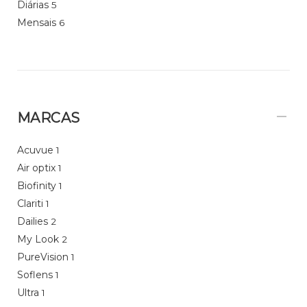
Diárias
5
Mensais
6
MARCAS
Acuvue
1
Air optix
1
Biofinity
1
Clariti
1
Dailies
2
My Look
2
PureVision
1
Soflens
1
Ultra
1