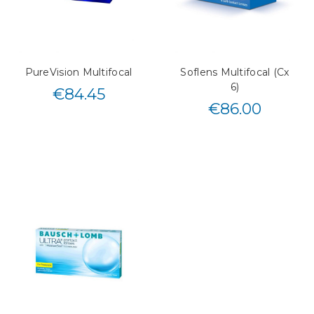
PureVision Multifocal
Soflens Multifocal (Cx
6)
€
84.45
€
86.00