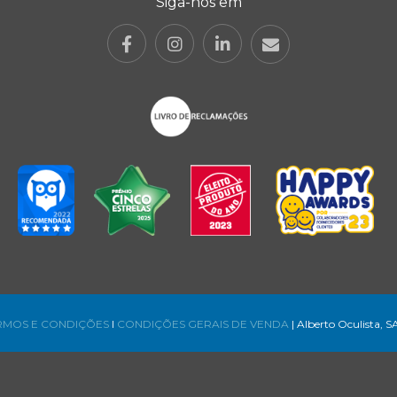
Siga-nos em
RMOS E CONDIÇÕES
l
CONDIÇÕES GERAIS DE VENDA
| Alberto Oculista, S