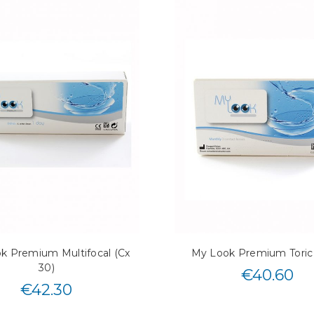
k Premium Multifocal (Cx
My Look Premium Toric 
30)
€
40.60
€
42.30