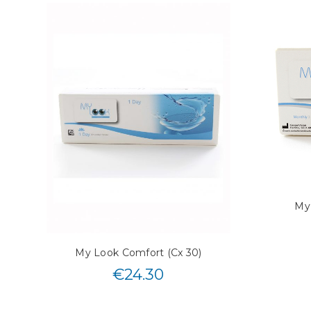
My
My Look Comfort (Cx 30)
€
24.30