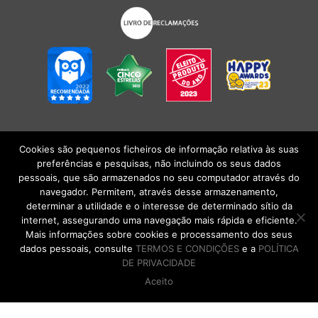
Cookies são pequenos ficheiros de informação relativa às suas
POLÍTICA DE PRIVACIDADE
|
TERMOS E CONDIÇÕES
l
CONDIÇÕES
preferências e pesquisas, não incluindo os seus dados
GERAIS DE VENDA
| Alberto Oculista, SA 2026. Todos os direitos reservados.
pessoais, que são armazenados no seu computador através do
navegador. Permitem, através desse armazenamento,
determinar a utilidade e o interesse de determinado sítio da
internet, assegurando uma navegação mais rápida e eficiente.
Mais informações sobre cookies e processamento dos seus
dados pessoais, consulte
TERMOS E CONDIÇÕES
e a
POLÍTICA
DE PRIVACIDADE
Aceito
DE VOLTA AO TOPO