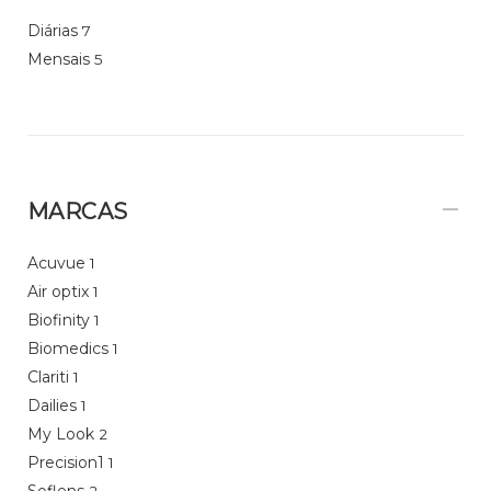
Diárias
7
Mensais
5
MARCAS
Acuvue
1
Air optix
1
Biofinity
1
Biomedics
1
Clariti
1
Dailies
1
My Look
2
Precision1
1
Soflens
2