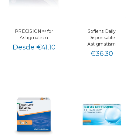
PRECISION™ for
Soflens Daily
Astigmatism
Disponsable
Astigmatism
Desde €41.10
€
36.30