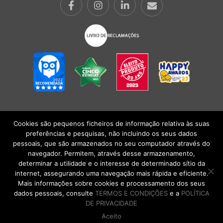
Cookies são pequenos ficheiros de informação relativa às suas
POLÍTICA DE PRIVACIDADE
|
TERMOS E CONDIÇÕES
l
CONDIÇÕES
preferências e pesquisas, não incluindo os seus dados
GERAIS DE VENDA
| Alberto Oculista, SA 2026. Todos os direitos reservados.
pessoais, que são armazenados no seu computador através do
navegador. Permitem, através desse armazenamento,
determinar a utilidade e o interesse de determinado sítio da
internet, assegurando uma navegação mais rápida e eficiente.
Mais informações sobre cookies e processamento dos seus
dados pessoais, consulte
TERMOS E CONDIÇÕES
e a
POLÍTICA
DE PRIVACIDADE
Aceito