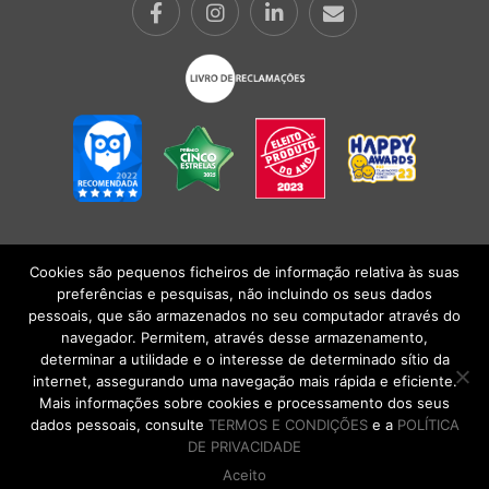
Cookies são pequenos ficheiros de informação relativa às suas
POLÍTICA DE PRIVACIDADE
|
TERMOS E CONDIÇÕES
l
CONDIÇÕES
preferências e pesquisas, não incluindo os seus dados
GERAIS DE VENDA
| Alberto Oculista, SA 2026. Todos os direitos reservados.
pessoais, que são armazenados no seu computador através do
navegador. Permitem, através desse armazenamento,
determinar a utilidade e o interesse de determinado sítio da
internet, assegurando uma navegação mais rápida e eficiente.
Mais informações sobre cookies e processamento dos seus
dados pessoais, consulte
TERMOS E CONDIÇÕES
e a
POLÍTICA
DE PRIVACIDADE
Aceito