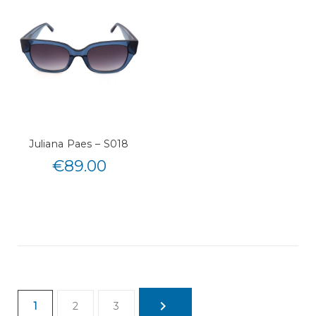
Juliana Paes – S018
€
89.00
1
2
3