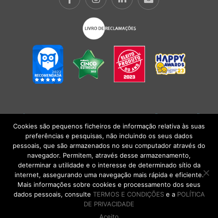
POLÍTICA DE PRIVACIDADE
|
TERMOS E CONDIÇÕES
l
CONDIÇÕES
GERAIS DE VENDA
| Alberto Oculista, SA 2026. Todos os direitos reservados.
Cookies são pequenos ficheiros de informação relativa às suas
preferências e pesquisas, não incluindo os seus dados
pessoais, que são armazenados no seu computador através do
navegador. Permitem, através desse armazenamento,
determinar a utilidade e o interesse de determinado sítio da
internet, assegurando uma navegação mais rápida e eficiente.
Mais informações sobre cookies e processamento dos seus
dados pessoais, consulte
TERMOS E CONDIÇÕES
e a
POLÍTICA
DE PRIVACIDADE
Aceito