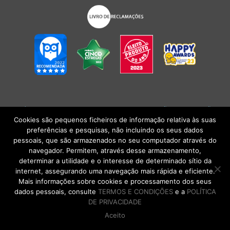
POLÍTICA DE PRIVACIDADE
|
TERMOS E CONDIÇÕES
l
CONDIÇÕES
GERAIS DE VENDA
| Alberto Oculista, SA 2026. Todos os direitos reservados.
Cookies são pequenos ficheiros de informação relativa às suas
preferências e pesquisas, não incluindo os seus dados
pessoais, que são armazenados no seu computador através do
navegador. Permitem, através desse armazenamento,
determinar a utilidade e o interesse de determinado sítio da
internet, assegurando uma navegação mais rápida e eficiente.
Mais informações sobre cookies e processamento dos seus
dados pessoais, consulte
TERMOS E CONDIÇÕES
e a
POLÍTICA
DE PRIVACIDADE
Aceito
DE VOLTA AO TOPO