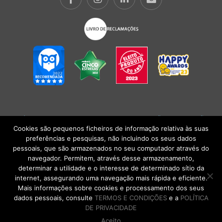
POLÍTICA DE PRIVACIDADE
|
TERMOS E CONDIÇÕES
l
CONDIÇÕES
GERAIS DE VENDA
| Alberto Oculista, SA 2026. Todos os direitos reservados.
Cookies são pequenos ficheiros de informação relativa às suas
preferências e pesquisas, não incluindo os seus dados
pessoais, que são armazenados no seu computador através do
navegador. Permitem, através desse armazenamento,
determinar a utilidade e o interesse de determinado sítio da
internet, assegurando uma navegação mais rápida e eficiente.
Mais informações sobre cookies e processamento dos seus
dados pessoais, consulte
TERMOS E CONDIÇÕES
e a
POLÍTICA
DE PRIVACIDADE
Aceito