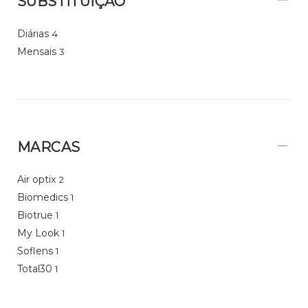
SUBSTITUIÇÃO
Diárias
4
Mensais
3
MARCAS
Air optix
2
Biomedics
1
Biotrue
1
My Look
1
Soflens
1
Total30
1