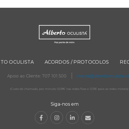
TO OCULISTA
ACORDOS / PROTOCOLOS
RE
Apoio ao Cliente: 707 101 500
cliente@albertooculista.
(Custo da chamada, por minuto: 0,09€ nas redes fixas e 0,13€ para as redes móveis)
Siga-nos em