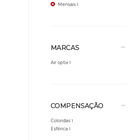
Mensais
1
MARCAS
Air optix
1
COMPENSAÇÃO
Coloridas
1
Esférica
1