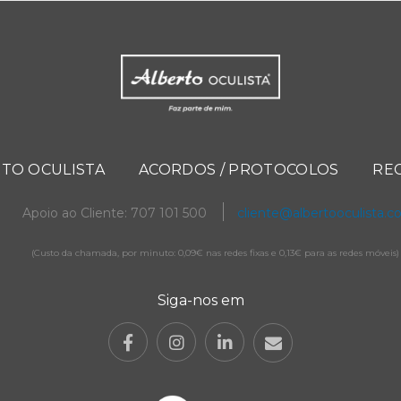
TO OCULISTA
ACORDOS / PROTOCOLOS
RE
Apoio ao Cliente: 707 101 500
cliente@albertooculista.
(Custo da chamada, por minuto: 0,09€ nas redes fixas e 0,13€ para as redes móveis)
Siga-nos em