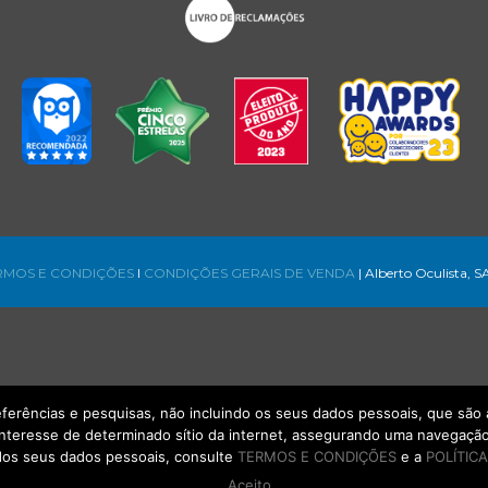
RMOS E CONDIÇÕES
l
CONDIÇÕES GERAIS DE VENDA
| Alberto Oculista, S
referências e pesquisas, não incluindo os seus dados pessoais, que s
interesse de determinado sítio da internet, assegurando uma navegação 
os seus dados pessoais, consulte
TERMOS E CONDIÇÕES
e a
POLÍTICA
Aceito