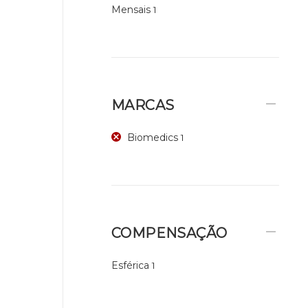
Mensais
1
MARCAS
Biomedics
1
COMPENSAÇÃO
Esférica
1