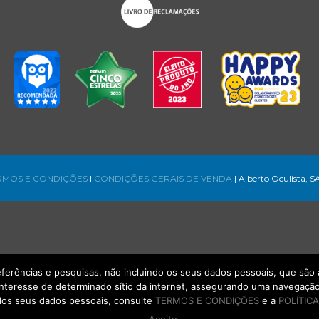
RMOS E CONDIÇÕES
l
CONDIÇÕES GERAIS DE VENDA
| Alberto Oculista, S
referências e pesquisas, não incluindo os seus dados pessoais, que s
interesse de determinado sítio da internet, assegurando uma navegação 
os seus dados pessoais, consulte
TERMOS E CONDIÇÕES
e a
POLÍTICA