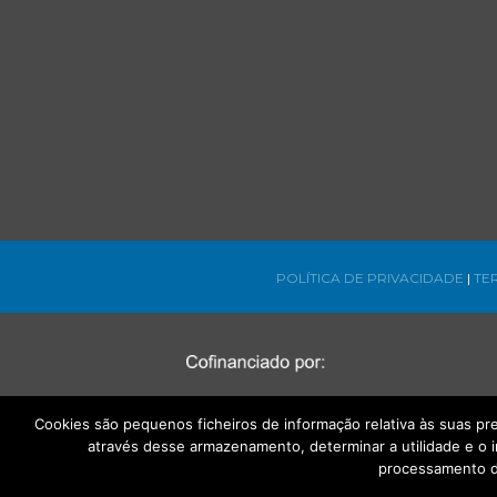
POLÍTICA DE PRIVACIDADE
|
TE
Cookies são pequenos ficheiros de informação relativa às suas p
através desse armazenamento, determinar a utilidade e o 
processamento d