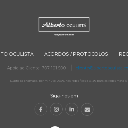
TO OCULISTA
ACORDOS / PROTOCOLOS
RE
Apoio ao Cliente: 707 101 500
cliente@albertooculista.
(Custo da chamada, por minuto: 0,09€ nas redes fixas e 0,13€ para as redes móveis)
Siga-nos em