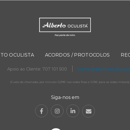
TO OCULISTA
ACORDOS / PROTOCOLOS
RE
Apoio ao Cliente: 707 101 500
cliente@albertooculista.
(Custo da chamada, por minuto: 0,09€ nas redes fixas e 0,13€ para as redes móveis)
Siga-nos em