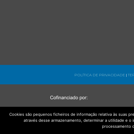
POLÍTICA DE PRIVACIDADE
|
TE
Cookies são pequenos ficheiros de informação relativa às suas p
através desse armazenamento, determinar a utilidade e o 
processamento d