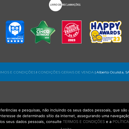
RMOS E CONDIÇÕES
l
CONDIÇÕES GERAIS DE VENDA
| Alberto Oculista, S
referências e pesquisas, não incluindo os seus dados pessoais, que s
interesse de determinado sítio da internet, assegurando uma navegação 
os seus dados pessoais, consulte
TERMOS E CONDIÇÕES
e a
POLÍTICA