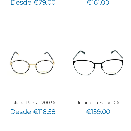
Desde €79.00
€
161.00
Juliana Paes – V0036
Juliana Paes – V006
Desde €118.58
€
159.00