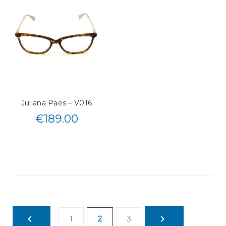
Juliana Paes – V016
€
189.00
1
2
3